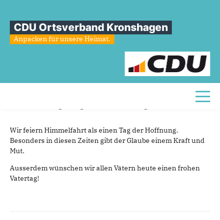
Sie sind hier
»
Einen schönen Feiertag Christi Himmelfahrt!
CDU Ortsverband Kronshagen
Einen
schönen
Feiertag
Christi
Anpacken für unsere Heimat.
Himmelfahrt!
18.05.2023
Wir wünschen allen Christinnen und Christen
Toggl
heute eine gesegneten Feiertag Himmelfahrt.
Wir feiern Himmelfahrt als einen Tag der Hoffnung.
Besonders in diesen Zeiten gibt der Glaube einem Kraft und
Mut.
Ausserdem
wünschen wir allen Vätern heute einen frohen
Vatertag!