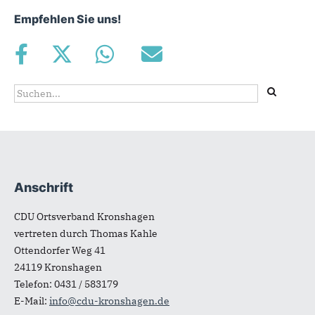
Empfehlen Sie uns!
Suchformular
Suche
Anschrift
Fußbereich
CDU Ortsverband Kronshagen
vertreten durch Thomas Kahle
Ottendorfer Weg 41
24119
Kronshagen
Telefon:
0431 / 583179
E-Mail:
info@cdu-kronshagen.de