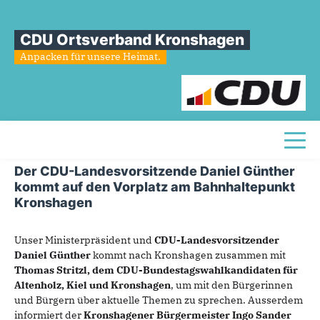
Sie sind hier
»
Daniel Günther kommt am 24. August um 17:30 Uhr nach
Kronshagen
CDU Ortsverband Kronshagen
Anpacken für unsere Heimat.
Daniel
Günther
kommt
am
24.
August
um
17:30
Uhr
nach
Kronshagen
Toggl
23.08.2021
Der CDU-Landesvorsitzende Daniel Günther
kommt auf den Vorplatz am Bahnhaltepunkt
Kronshagen
Unser Ministerpräsident und
CDU-Landesvorsitzender
Daniel Günther
kommt nach Kronshagen zusammen mit
Thomas Stritzl, dem CDU-Bundestagswahlkandidaten für
Altenholz, Kiel und Kronshagen
, um mit den Bürgerinnen
und Bürgern über aktuelle Themen zu sprechen. Ausserdem
informiert der
Kronshagener Bürgermeister Ingo Sander