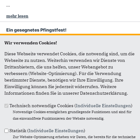
...
mehr lesen
Ein gesegnetes Pfingstfest!
19.05.2024
Die CDU Kronshagen wünscht Ihnen und Euch ein frohes
Wir verwenden Cookies!
und gesegnetes Pfingstfest und ein sonniges langes
Diese Webseite verwendet Cookies, die notwendig sind, um die
Wochenende!
Webseite zu nutzen. Weiterhin verwenden wir Dienste von
Drittanbietern, die uns helfen, unser Webangebot zu
„Die sicherheitspolitische Lage in Europa. Was kommt auf
verbessern (Website-Optimierung). Für die Verwendung
uns zu?“
19.05.2024
bestimmter Dienste, benötigen wir Ihre Einwilligung. Ihre
Die CDU Kronshagen lädt herzlich ein zu einer
Einwilligung können Sie jederzeit widerrufen. Weitere
Diskussionsveranstaltung mit dem renommierten Experten
Informationen finden Sie in unserer Datenschutzerklärung.
Prof.Dr. Joachim Krause aus Kiel.
Technisch notwendige Cookies (
Individuelle Einstellungen
)
mehr lesen
Notwendige Cookies ermöglichen grundlegende Funktionen und sind für
das einwandfreie Funktionieren der Website notwendig.
Einen schönen Muttertag heute!
12.05.2024
Statistik (
Individuelle Einstellungen
)
Wir wünschen allen Müttern heute einen sonnigen Tag und
Zur Website-Optimierung erheben wir Daten, die bereits für die technische