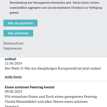
alles Liebe zum Muttertag. Lasst Euch verwöhnen!
Bereitstellung des Webangebots erforderlich sind. Solche Daten werden
ausschließlich aggregiert und uns als statistische Übersicht zur Verfügung
Herzlichen Glückwunsch zum Aufstieg in die 1. Bundesliga,
gestellt.
Holstein Kiel!
12.05.2024
Wir gratulieren der KSV Holstein Kiel zum historischen
Aufstieg in die 1. Fussball-Bundesliga als erstem Team aus
Schleswig-Holstein!
Datenschutz
mehr lesen
Impressum
Der Wahl-O-Mat zur Europawahl am 9. Juni 2024 ist
online!
11.05.2024
Der Wahl-O-Mat zur diesjährigen Europawahl ist jetzt online!
mehr lesen
Einen schönen Feiertag heute!
09.05.2024
Wir wünschen Ihnen und Euch einen gesegneten Feiertag
Christi Himmelfahrt und allen Vätern einen schönen
Vatertag!