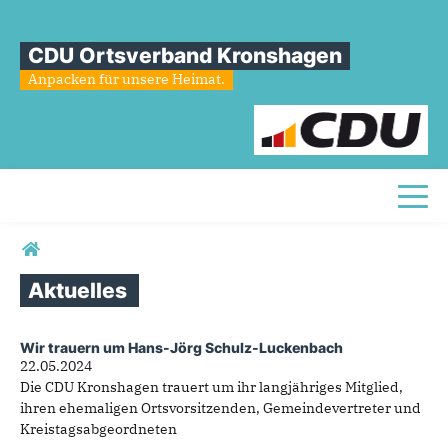
CDU Ortsverband Kronshagen
Anpacken für unsere Heimat.
Toggl
Sie sind hier
Aktuelles
Wir trauern um Hans-Jörg Schulz-Luckenbach
Aktuelles
22.05.2024
Die CDU Kronshagen trauert um ihr langjähriges Mitglied,
ihren ehemaligen Ortsvorsitzenden, Gemeindevertreter und
Kreistagsabgeordneten