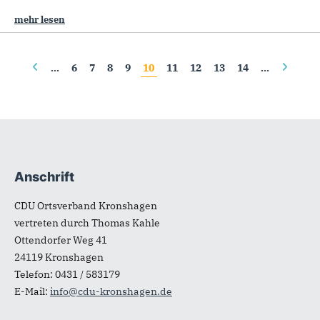
mehr lesen
Seiten
…
6
7
8
9
10
11
12
13
14
…
Anschrift
Fußbereich
CDU Ortsverband Kronshagen
vertreten durch Thomas Kahle
Ottendorfer Weg 41
24119
Kronshagen
Telefon:
0431 / 583179
E-Mail:
info@cdu-kronshagen.de