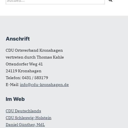
Suchformular
Suche
Anschrift
Fußbereich
CDU Ortsverband Kronshagen
vertreten durch Thomas Kahle
Ottendorfer Weg 41
24119
Kronshagen
Telefon:
0431 / 583179
E-Mail:
info@cdu-kronshagen.de
Im Web
CDU Deutschlands
CDU Schleswig-Holstein
Daniel Günther, MdL